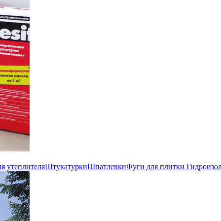
ля утеплителя
Штукатурки
Шпатлевки
Фуги для плитки
Гидроизо