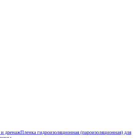
 и дренаж
Пленка гидроизоляционная (пароизоляционная) для
тницы