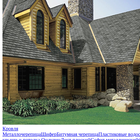
Кровля
Металлочерепица
Шифер
Битумная черепица
Пластиковые водо
крыши и потолка
Ондулин
Лист плоский
Софит металлический