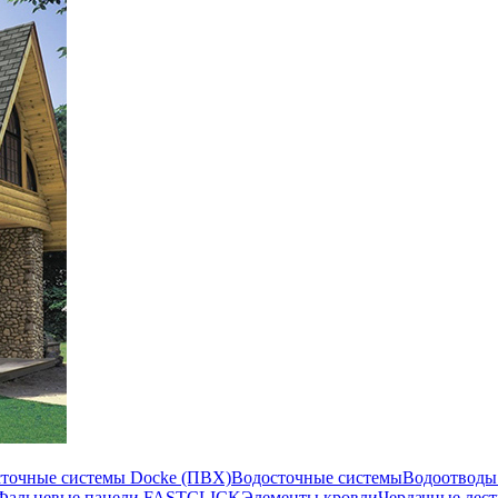
сточные системы Docke (ПВХ)
Водосточные системы
Водоотводы
Фальцевые панели FASTCLICK
Элементы кровли
Чердачные лес