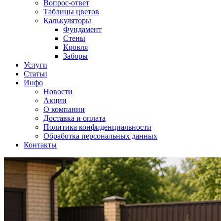
Вопрос-ответ
Таблицы цветов
Калькуляторы
Фундамент
Стены
Кровля
Заборы
Услуги
Статьи
Инфо
Новости
Акции
О компании
Доставка и оплата
Политика конфиденциальности
Обработка персональных данных
Контакты