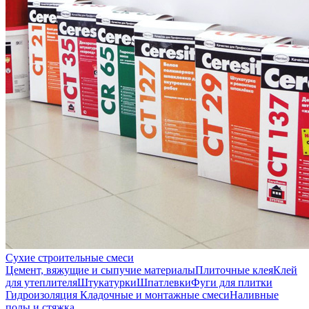
Сухие строительные смеси
Цемент, вяжущие и сыпучие материалы
Плиточные клея
Клей
для утеплителя
Штукатурки
Шпатлевки
Фуги для плитки
Гидроизоляция
Кладочные и монтажные смеси
Наливные
полы и стяжка