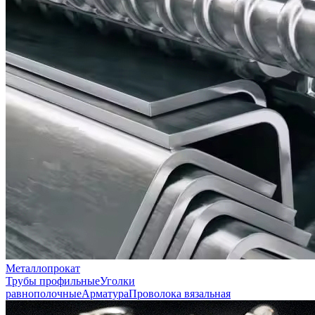
Металлопрокат
Трубы профильные
Уголки
равнополочные
Арматура
Проволока вязальная