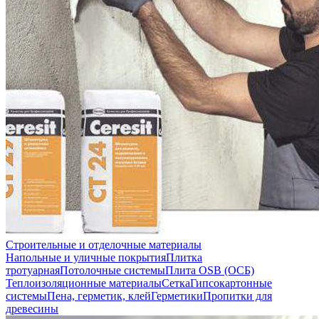
Строительные и отделочные материалы
Напольные и уличные покрытия
Плитка
тротуарная
Потолочные системы
Плита OSB (ОСБ)
Теплоизоляционные материалы
Сетка
Гипсокартонные
системы
Пена, герметик, клей
Герметики
Пропитки для
древесины