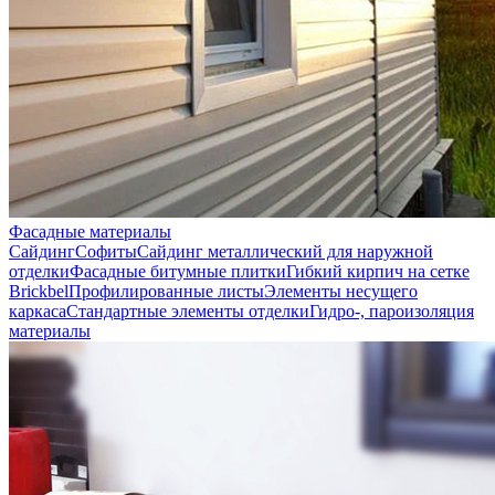
Фасадные материалы
Сайдинг
Софиты
Сайдинг металлический для наружной
отделки
Фасадные битумные плитки
Гибкий кирпич на сетке
Brickbel
Профилированные листы
Элементы несущего
каркаса
Стандартные элементы отделки
Гидро-, пароизоляция
материалы