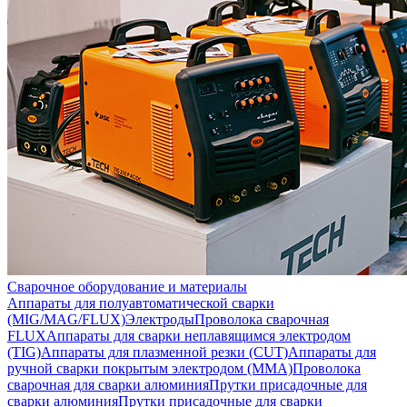
Сварочное оборудование и материалы
Аппараты для полуавтоматической сварки
(MIG/MAG/FLUX)
Электроды
Проволока сварочная
FLUX
Аппараты для сварки неплавящимся электродом
(TIG)
Аппараты для плазменной резки (CUT)
Аппараты для
ручной сварки покрытым электродом (MMA)
Проволока
сварочная для сварки алюминия
Прутки присадочные для
сварки алюминия
Прутки присадочные для сварки