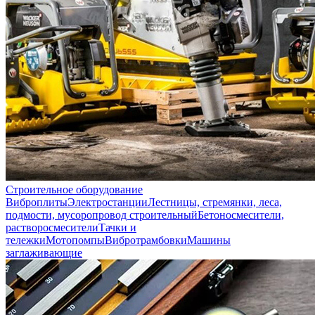
Строительное оборудование
Виброплиты
Электростанции
Лестницы, стремянки, леса,
подмости, мусоропровод строительный
Бетоносмесители,
растворосмесители
Тачки и
тележки
Мотопомпы
Вибротрамбовки
Машины
заглаживающие