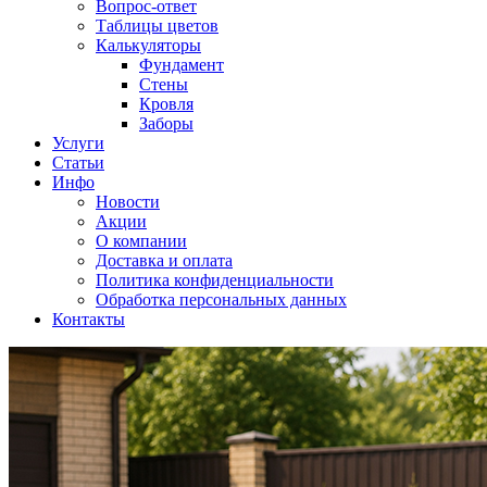
Вопрос-ответ
Таблицы цветов
Калькуляторы
Фундамент
Стены
Кровля
Заборы
Услуги
Статьи
Инфо
Новости
Акции
О компании
Доставка и оплата
Политика конфиденциальности
Обработка персональных данных
Контакты