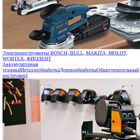
Электроинструменты BOSCH, BULL, MAKITA, MOLOT,
WORTEX, ФИОЛЕНТ
Аккумуляторная
техника
Металлообработка
Деревообработка
Общестроительный
инструмент