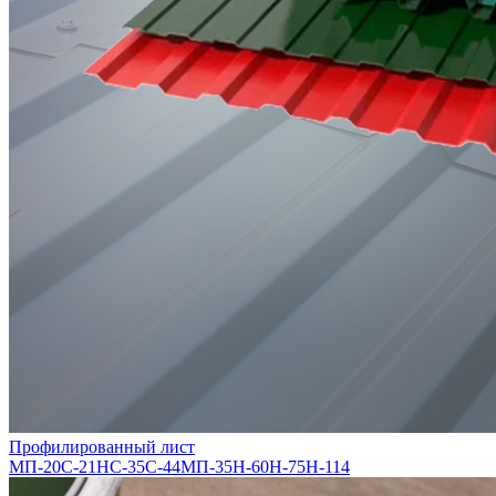
Профилированный лист
МП-20
С-21
НС-35
С-44
МП-35
Н-60
Н-75
Н-114