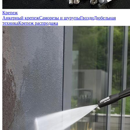
Крепеж
Анкерный крепеж
Саморезы и шурупы
Гвозди
Дюбельная
техника
Крепеж распродажа