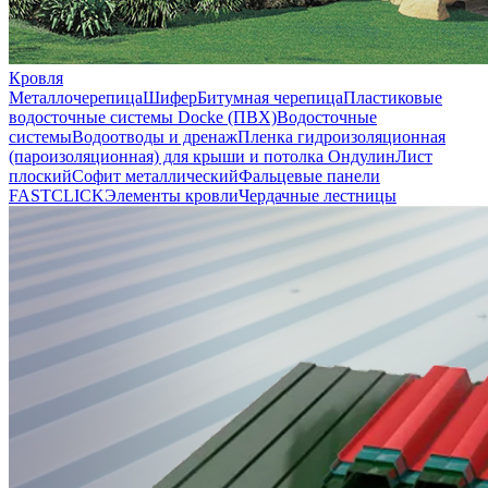
Кровля
Металлочерепица
Шифер
Битумная черепица
Пластиковые
водосточные системы Docke (ПВХ)
Водосточные
системы
Водоотводы и дренаж
Пленка гидроизоляционная
(пароизоляционная) для крыши и потолка
Ондулин
Лист
плоский
Софит металлический
Фальцевые панели
FASTCLICK
Элементы кровли
Чердачные лестницы