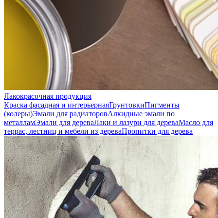
Лакокрасочная продукция
Краска фасадная и интерьерная
Грунтовки
Пигменты
(колеры)
Эмали для радиаторов
Алкидные эмали по
металлам
Эмали для дерева
Лаки и лазури для дерева
Масло для
террас, лестниц и мебели из дерева
Пропитки для дерева