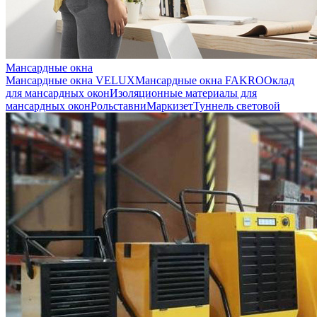
Мансардные окна
Мансардные окна VELUX
Мансардные окна FAKRO
Оклад
для мансардных окон
Изоляционные материалы для
мансардных окон
Рольставни
Маркизет
Туннель световой