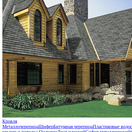
Кровля
Металлочерепица
Шифер
Битумная черепица
Пластиковые водо
крыши и потолка
Ондулин
Лист плоский
Софит металлический