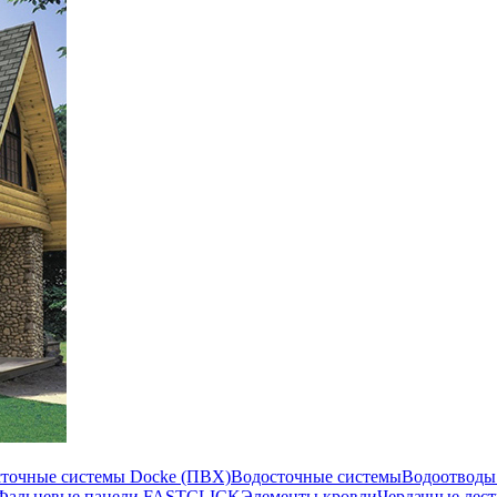
сточные системы Docke (ПВХ)
Водосточные системы
Водоотводы
Фальцевые панели FASTCLICK
Элементы кровли
Чердачные лес