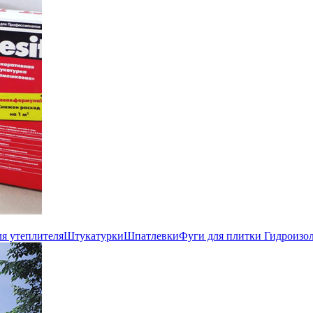
ля утеплителя
Штукатурки
Шпатлевки
Фуги для плитки
Гидроизо