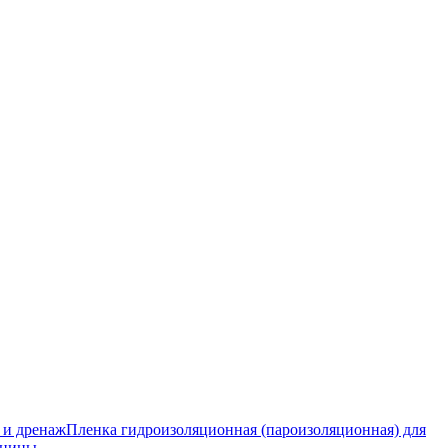
 и дренаж
Пленка гидроизоляционная (пароизоляционная) для
тницы