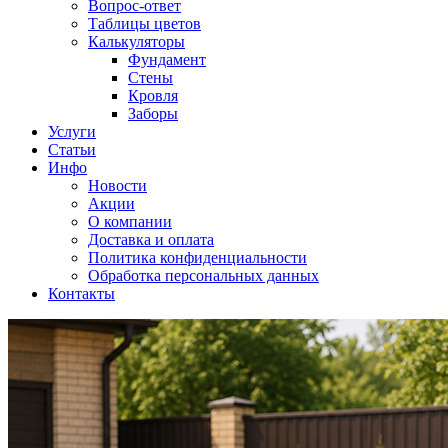
Вопрос-ответ
Таблицы цветов
Калькуляторы
Фундамент
Стены
Кровля
Заборы
Услуги
Статьи
Инфо
Новости
Акции
О компании
Доставка и оплата
Политика конфиденциальности
Обработка персональных данных
Контакты