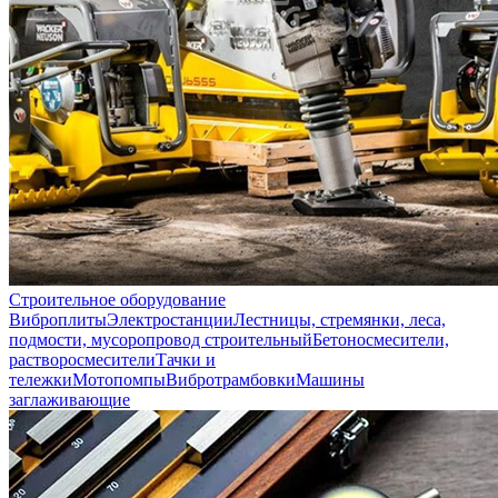
Строительное оборудование
Виброплиты
Электростанции
Лестницы, стремянки, леса,
подмости, мусоропровод строительный
Бетоносмесители,
растворосмесители
Тачки и
тележки
Мотопомпы
Вибротрамбовки
Машины
заглаживающие