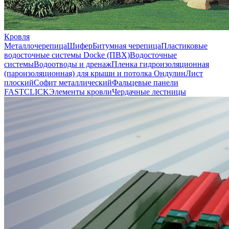
Кровля
Металлочерепица
Шифер
Битумная черепица
Пластиковые
водосточные системы Docke (ПВХ)
Водосточные
системы
Водоотводы и дренаж
Пленка гидроизоляционная
(пароизоляционная) для крыши и потолка
Ондулин
Лист
плоский
Софит металлический
Фальцевые панели
FASTCLICK
Элементы кровли
Чердачные лестницы