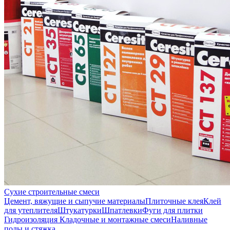
Сухие строительные смеси
Цемент, вяжущие и сыпучие материалы
Плиточные клея
Клей
для утеплителя
Штукатурки
Шпатлевки
Фуги для плитки
Гидроизоляция
Кладочные и монтажные смеси
Наливные
полы и стяжка