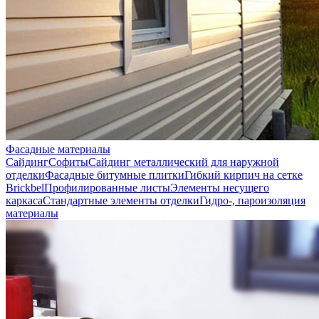
Фасадные материалы
Сайдинг
Софиты
Сайдинг металлический для наружной
отделки
Фасадные битумные плитки
Гибкий кирпич на сетке
Brickbel
Профилированные листы
Элементы несущего
каркаса
Стандартные элементы отделки
Гидро-, пароизоляция
материалы