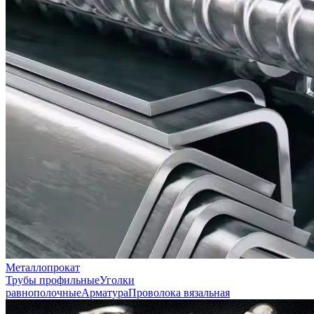
Металлопрокат
Трубы профильные
Уголки
равнополочные
Арматура
Проволока вязальная