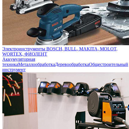
Электроинструменты BOSCH, BULL, MAKITA, MOLOT,
WORTEX, ФИОЛЕНТ
Аккумуляторная
техника
Металлообработка
Деревообработка
Общестроительный
инструмент