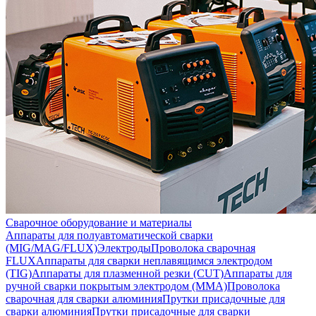
Сварочное оборудование и материалы
Аппараты для полуавтоматической сварки
(MIG/MAG/FLUX)
Электроды
Проволока сварочная
FLUX
Аппараты для сварки неплавящимся электродом
(TIG)
Аппараты для плазменной резки (CUT)
Аппараты для
ручной сварки покрытым электродом (MMA)
Проволока
сварочная для сварки алюминия
Прутки присадочные для
сварки алюминия
Прутки присадочные для сварки