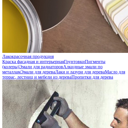
Лакокрасочная продукция
Краска фасадная и интерьерная
Грунтовки
Пигменты
(колеры)
Эмали для радиаторов
Алкидные эмали по
металлам
Эмали для дерева
Лаки и лазури для дерева
Масло для
террас, лестниц и мебели из дерева
Пропитки для дерева