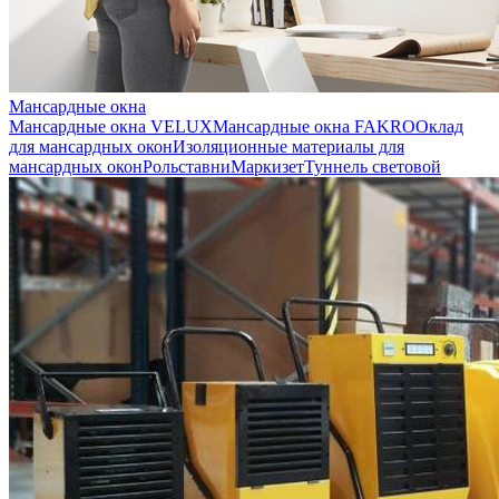
Мансардные окна
Мансардные окна VELUX
Мансардные окна FAKRO
Оклад
для мансардных окон
Изоляционные материалы для
мансардных окон
Рольставни
Маркизет
Туннель световой