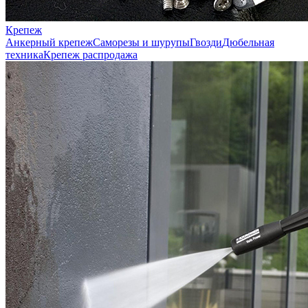
Крепеж
Анкерный крепеж
Саморезы и шурупы
Гвозди
Дюбельная
техника
Крепеж распродажа