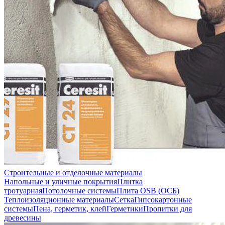
Строительные и отделочные материалы
Напольные и уличные покрытия
Плитка
тротуарная
Потолочные системы
Плита OSB (ОСБ)
Теплоизоляционные материалы
Сетка
Гипсокартонные
системы
Пена, герметик, клей
Герметики
Пропитки для
древесины