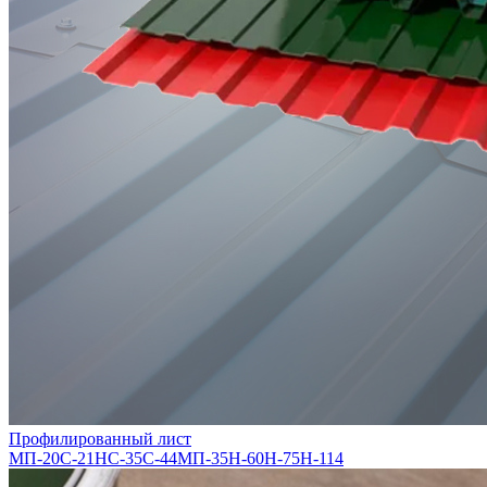
Профилированный лист
МП-20
С-21
НС-35
С-44
МП-35
Н-60
Н-75
Н-114