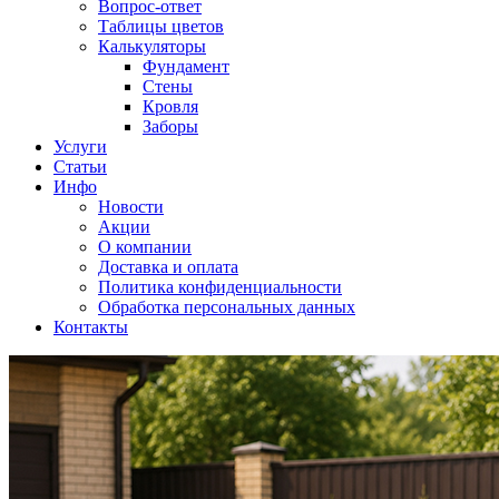
Вопрос-ответ
Таблицы цветов
Калькуляторы
Фундамент
Стены
Кровля
Заборы
Услуги
Статьи
Инфо
Новости
Акции
О компании
Доставка и оплата
Политика конфиденциальности
Обработка персональных данных
Контакты