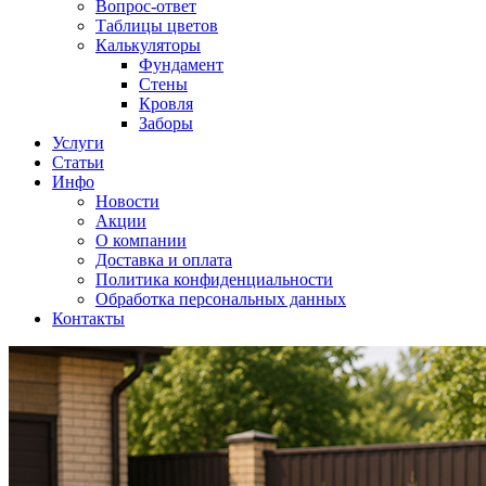
Вопрос-ответ
Таблицы цветов
Калькуляторы
Фундамент
Стены
Кровля
Заборы
Услуги
Статьи
Инфо
Новости
Акции
О компании
Доставка и оплата
Политика конфиденциальности
Обработка персональных данных
Контакты