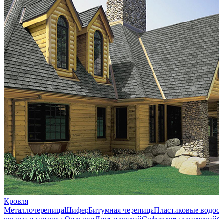
Кровля
Металлочерепица
Шифер
Битумная черепица
Пластиковые водо
крыши и потолка
Ондулин
Лист плоский
Софит металлический