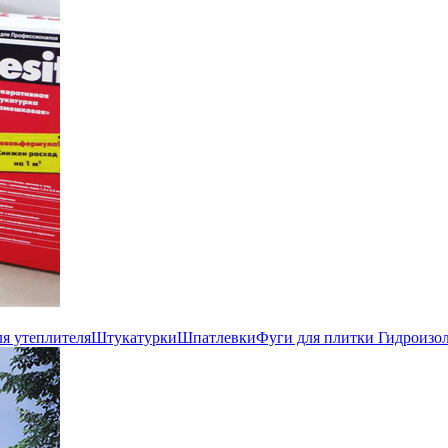
ля утеплителя
Штукатурки
Шпатлевки
Фуги для плитки
Гидроизо