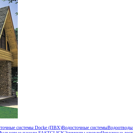
сточные системы Docke (ПВХ)
Водосточные системы
Водоотводы
Фальцевые панели FASTCLICK
Элементы кровли
Чердачные лес