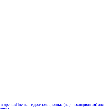
 и дренаж
Пленка гидроизоляционная (пароизоляционная) для
тницы