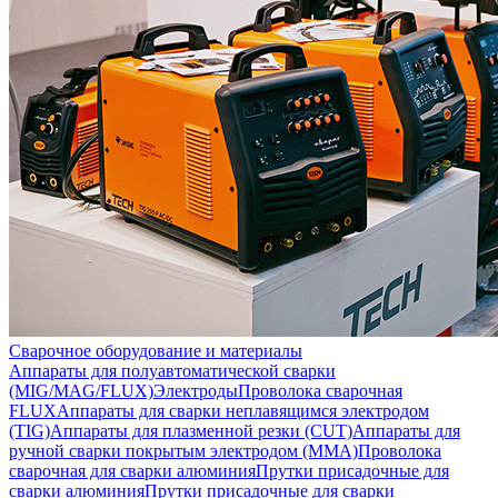
Сварочное оборудование и материалы
Аппараты для полуавтоматической сварки
(MIG/MAG/FLUX)
Электроды
Проволока сварочная
FLUX
Аппараты для сварки неплавящимся электродом
(TIG)
Аппараты для плазменной резки (CUT)
Аппараты для
ручной сварки покрытым электродом (MMA)
Проволока
сварочная для сварки алюминия
Прутки присадочные для
сварки алюминия
Прутки присадочные для сварки