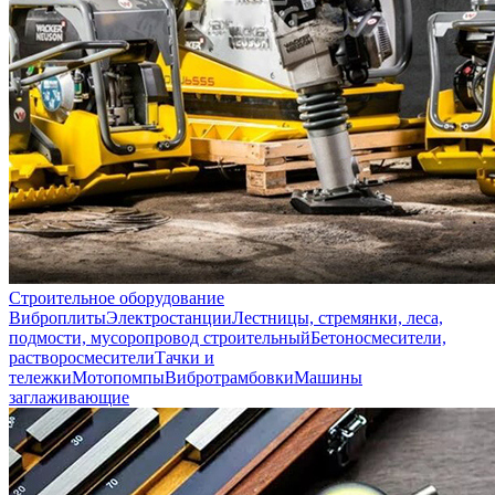
Строительное оборудование
Виброплиты
Электростанции
Лестницы, стремянки, леса,
подмости, мусоропровод строительный
Бетоносмесители,
растворосмесители
Тачки и
тележки
Мотопомпы
Вибротрамбовки
Машины
заглаживающие