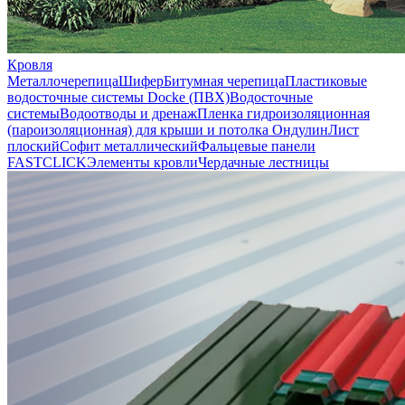
Кровля
Металлочерепица
Шифер
Битумная черепица
Пластиковые
водосточные системы Docke (ПВХ)
Водосточные
системы
Водоотводы и дренаж
Пленка гидроизоляционная
(пароизоляционная) для крыши и потолка
Ондулин
Лист
плоский
Софит металлический
Фальцевые панели
FASTCLICK
Элементы кровли
Чердачные лестницы