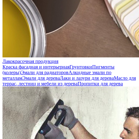
Лакокрасочная продукция
Краска фасадная и интерьерная
Грунтовки
Пигменты
(колеры)
Эмали для радиаторов
Алкидные эмали по
металлам
Эмали для дерева
Лаки и лазури для дерева
Масло для
террас, лестниц и мебели из дерева
Пропитки для дерева