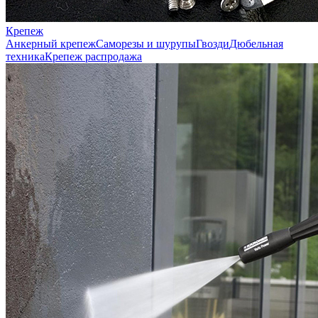
Крепеж
Анкерный крепеж
Саморезы и шурупы
Гвозди
Дюбельная
техника
Крепеж распродажа