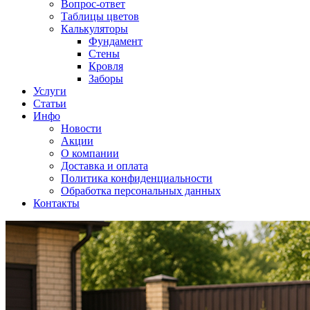
Вопрос-ответ
Таблицы цветов
Калькуляторы
Фундамент
Стены
Кровля
Заборы
Услуги
Статьи
Инфо
Новости
Акции
О компании
Доставка и оплата
Политика конфиденциальности
Обработка персональных данных
Контакты