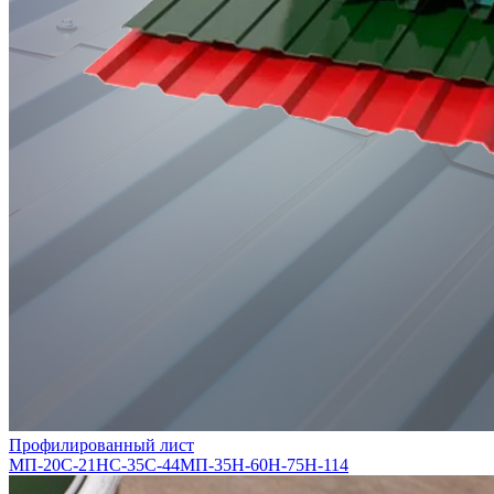
Профилированный лист
МП-20
С-21
НС-35
С-44
МП-35
Н-60
Н-75
Н-114