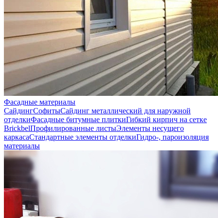
Фасадные материалы
Сайдинг
Софиты
Сайдинг металлический для наружной
отделки
Фасадные битумные плитки
Гибкий кирпич на сетке
Brickbel
Профилированные листы
Элементы несущего
каркаса
Стандартные элементы отделки
Гидро-, пароизоляция
материалы