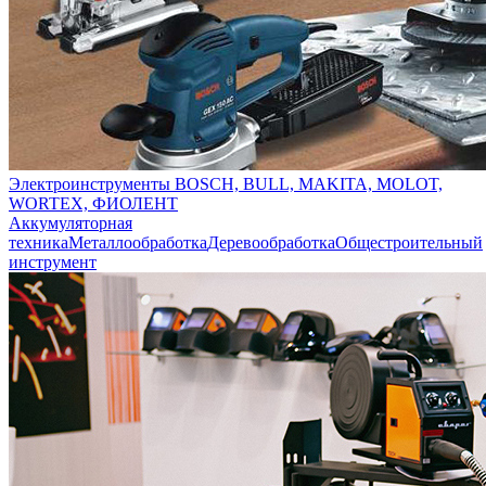
Электроинструменты BOSCH, BULL, MAKITA, MOLOT,
WORTEX, ФИОЛЕНТ
Аккумуляторная
техника
Металлообработка
Деревообработка
Общестроительный
инструмент