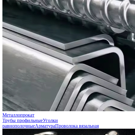
Металлопрокат
Трубы профильные
Уголки
равнополочные
Арматура
Проволока вязальная