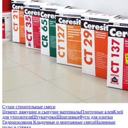
Сухие строительные смеси
Цемент, вяжущие и сыпучие материалы
Плиточные клея
Клей
для утеплителя
Штукатурки
Шпатлевки
Фуги для плитки
Гидроизоляция
Кладочные и монтажные смеси
Наливные
полы и стяжка