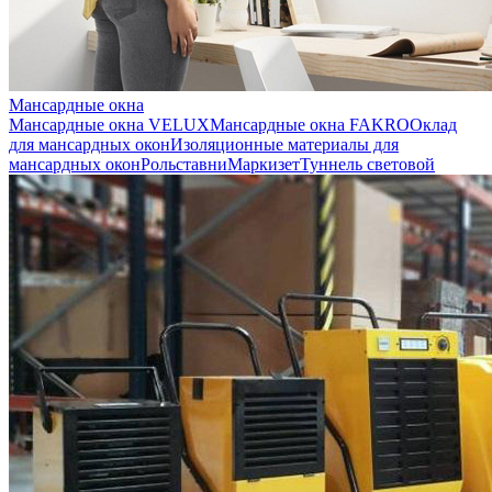
Мансардные окна
Мансардные окна VELUX
Мансардные окна FAKRO
Оклад
для мансардных окон
Изоляционные материалы для
мансардных окон
Рольставни
Маркизет
Туннель световой