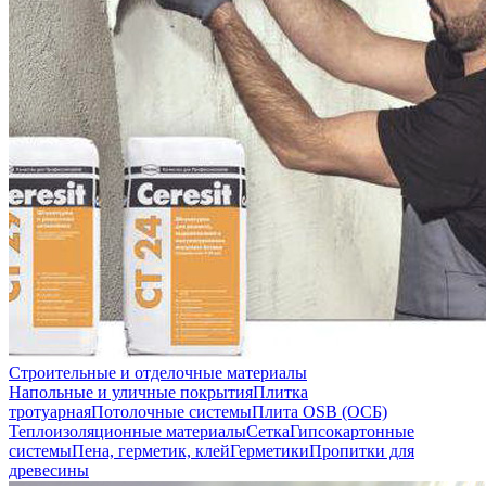
Строительные и отделочные материалы
Напольные и уличные покрытия
Плитка
тротуарная
Потолочные системы
Плита OSB (ОСБ)
Теплоизоляционные материалы
Сетка
Гипсокартонные
системы
Пена, герметик, клей
Герметики
Пропитки для
древесины