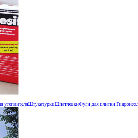
ля утеплителя
Штукатурки
Шпатлевки
Фуги для плитки
Гидроизо