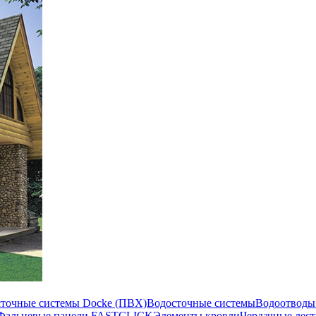
сточные системы Docke (ПВХ)
Водосточные системы
Водоотводы
Фальцевые панели FASTCLICK
Элементы кровли
Чердачные лес