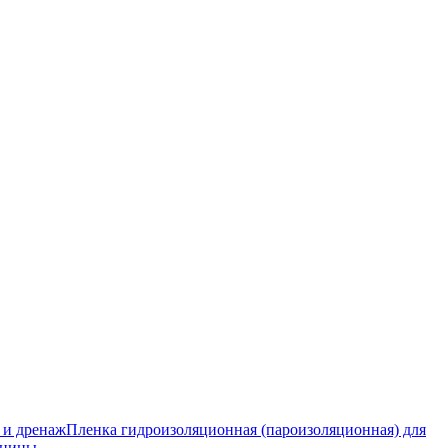
 и дренаж
Пленка гидроизоляционная (пароизоляционная) для
тницы