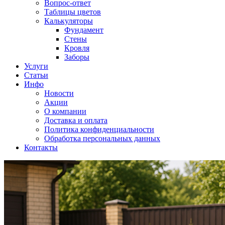
Вопрос-ответ
Таблицы цветов
Калькуляторы
Фундамент
Стены
Кровля
Заборы
Услуги
Статьи
Инфо
Новости
Акции
О компании
Доставка и оплата
Политика конфиденциальности
Обработка персональных данных
Контакты