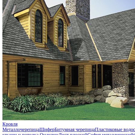
Кровля
Металлочерепица
Шифер
Битумная черепица
Пластиковые водо
крыши и потолка
Ондулин
Лист плоский
Софит металлический