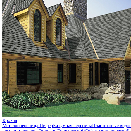
Кровля
Металлочерепица
Шифер
Битумная черепица
Пластиковые водо
крыши и потолка
Ондулин
Лист плоский
Софит металлический