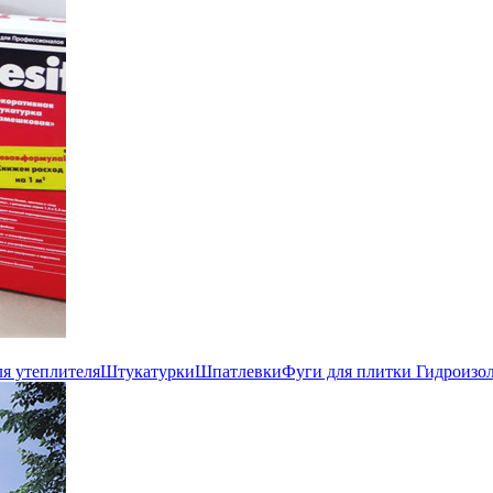
ля утеплителя
Штукатурки
Шпатлевки
Фуги для плитки
Гидроизо