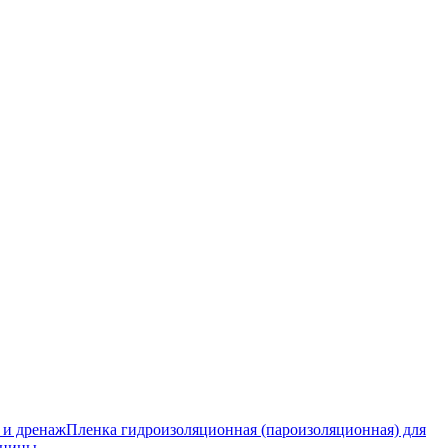
 и дренаж
Пленка гидроизоляционная (пароизоляционная) для
тницы