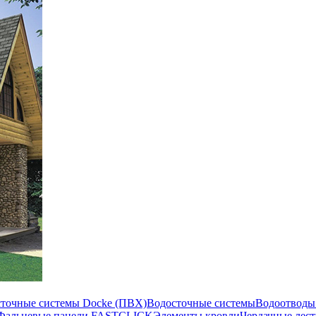
сточные системы Docke (ПВХ)
Водосточные системы
Водоотводы
Фальцевые панели FASTCLICK
Элементы кровли
Чердачные лес