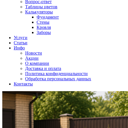
Вопрос-ответ
Таблицы цветов
Калькуляторы
Фундамент
Стены
Кровля
Заборы
Услуги
Статьи
Инфо
Новости
Акции
О компании
Доставка и оплата
Политика конфиденциальности
Обработка персональных данных
Контакты