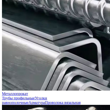
Металлопрокат
Трубы профильные
Уголки
равнополочные
Арматура
Проволока вязальная