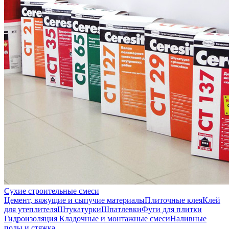
Сухие строительные смеси
Цемент, вяжущие и сыпучие материалы
Плиточные клея
Клей
для утеплителя
Штукатурки
Шпатлевки
Фуги для плитки
Гидроизоляция
Кладочные и монтажные смеси
Наливные
полы и стяжка