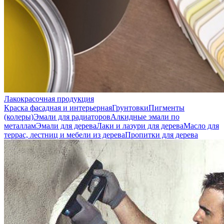
Лакокрасочная продукция
Краска фасадная и интерьерная
Грунтовки
Пигменты
(колеры)
Эмали для радиаторов
Алкидные эмали по
металлам
Эмали для дерева
Лаки и лазури для дерева
Масло для
террас, лестниц и мебели из дерева
Пропитки для дерева