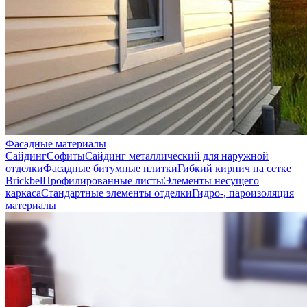
Фасадные материалы
Сайдинг
Софиты
Сайдинг металлический для наружной
отделки
Фасадные битумные плитки
Гибкий кирпич на сетке
Brickbel
Профилированные листы
Элементы несущего
каркаса
Стандартные элементы отделки
Гидро-, пароизоляция
материалы