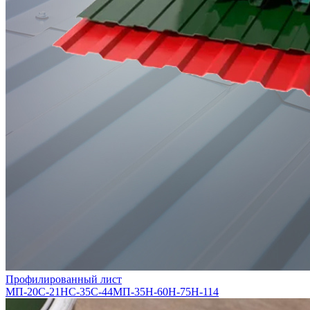
Профилированный лист
МП-20
С-21
НС-35
С-44
МП-35
Н-60
Н-75
Н-114