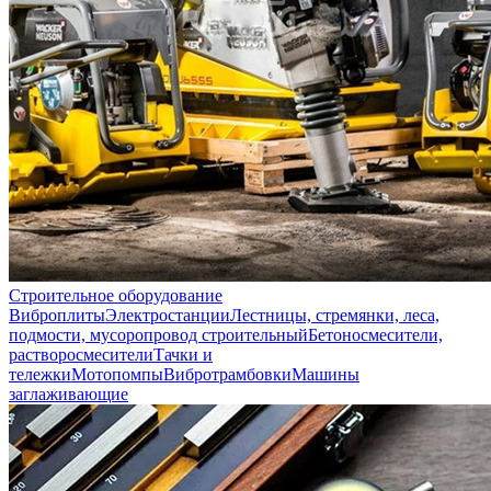
Строительное оборудование
Виброплиты
Электростанции
Лестницы, стремянки, леса,
подмости, мусоропровод строительный
Бетоносмесители,
растворосмесители
Тачки и
тележки
Мотопомпы
Вибротрамбовки
Машины
заглаживающие