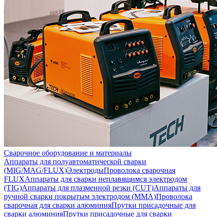
Сварочное оборудование и материалы
Аппараты для полуавтоматической сварки
(MIG/MAG/FLUX)
Электроды
Проволока сварочная
FLUX
Аппараты для сварки неплавящимся электродом
(TIG)
Аппараты для плазменной резки (CUT)
Аппараты для
ручной сварки покрытым электродом (MMA)
Проволока
сварочная для сварки алюминия
Прутки присадочные для
сварки алюминия
Прутки присадочные для сварки