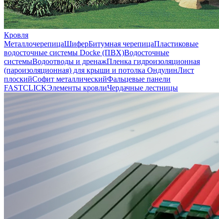
Кровля
Металлочерепица
Шифер
Битумная черепица
Пластиковые
водосточные системы Docke (ПВХ)
Водосточные
системы
Водоотводы и дренаж
Пленка гидроизоляционная
(пароизоляционная) для крыши и потолка
Ондулин
Лист
плоский
Софит металлический
Фальцевые панели
FASTCLICK
Элементы кровли
Чердачные лестницы