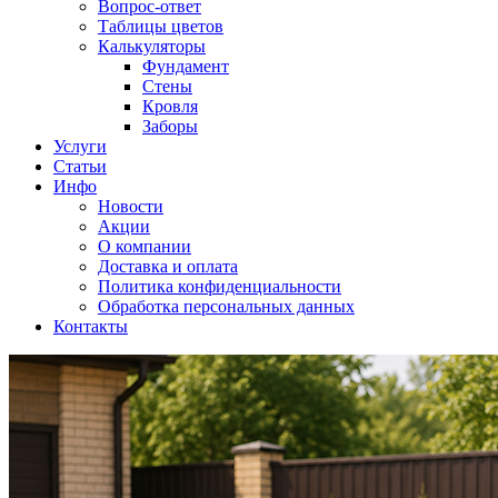
Вопрос-ответ
Таблицы цветов
Калькуляторы
Фундамент
Стены
Кровля
Заборы
Услуги
Статьи
Инфо
Новости
Акции
О компании
Доставка и оплата
Политика конфиденциальности
Обработка персональных данных
Контакты