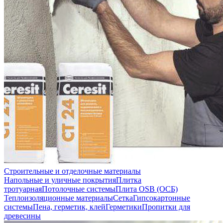
Строительные и отделочные материалы
Напольные и уличные покрытия
Плитка
тротуарная
Потолочные системы
Плита OSB (ОСБ)
Теплоизоляционные материалы
Сетка
Гипсокартонные
системы
Пена, герметик, клей
Герметики
Пропитки для
древесины