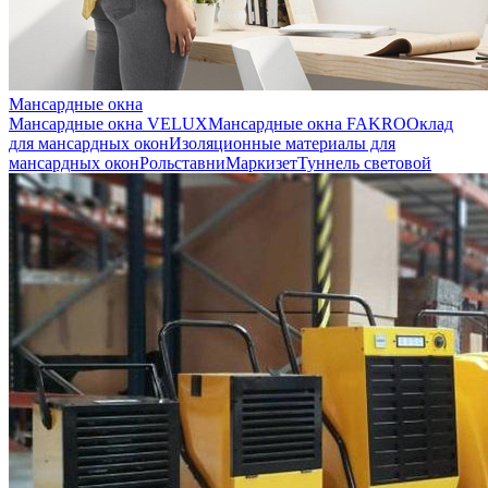
Мансардные окна
Мансардные окна VELUX
Мансардные окна FAKRO
Оклад
для мансардных окон
Изоляционные материалы для
мансардных окон
Рольставни
Маркизет
Туннель световой