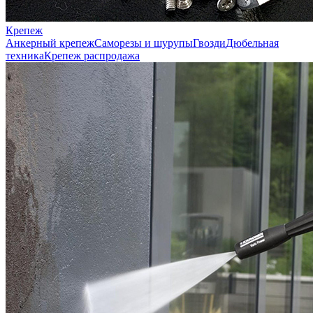
Крепеж
Анкерный крепеж
Саморезы и шурупы
Гвозди
Дюбельная
техника
Крепеж распродажа