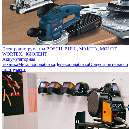
Электроинструменты BOSCH, BULL, MAKITA, MOLOT,
WORTEX, ФИОЛЕНТ
Аккумуляторная
техника
Металлообработка
Деревообработка
Общестроительный
инструмент