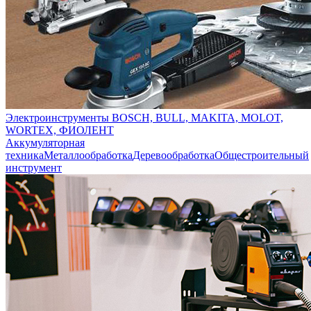
Электроинструменты BOSCH, BULL, MAKITA, MOLOT,
WORTEX, ФИОЛЕНТ
Аккумуляторная
техника
Металлообработка
Деревообработка
Общестроительный
инструмент