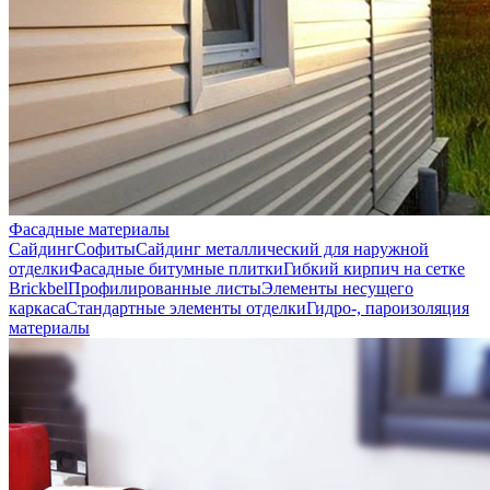
Фасадные материалы
Сайдинг
Софиты
Сайдинг металлический для наружной
отделки
Фасадные битумные плитки
Гибкий кирпич на сетке
Brickbel
Профилированные листы
Элементы несущего
каркаса
Стандартные элементы отделки
Гидро-, пароизоляция
материалы