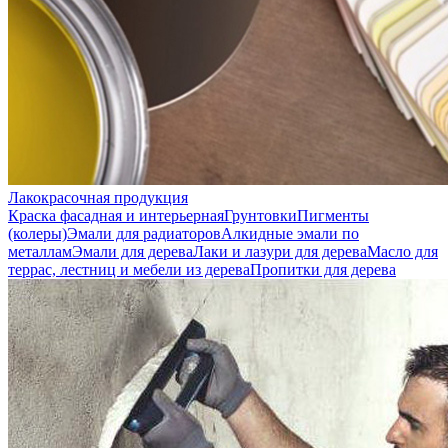
Лакокрасочная продукция
Краска фасадная и интерьерная
Грунтовки
Пигменты
(колеры)
Эмали для радиаторов
Алкидные эмали по
металлам
Эмали для дерева
Лаки и лазури для дерева
Масло для
террас, лестниц и мебели из дерева
Пропитки для дерева