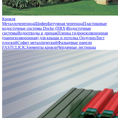
Кровля
Металлочерепица
Шифер
Битумная черепица
Пластиковые
водосточные системы Docke (ПВХ)
Водосточные
системы
Водоотводы и дренаж
Пленка гидроизоляционная
(пароизоляционная) для крыши и потолка
Ондулин
Лист
плоский
Софит металлический
Фальцевые панели
FASTCLICK
Элементы кровли
Чердачные лестницы