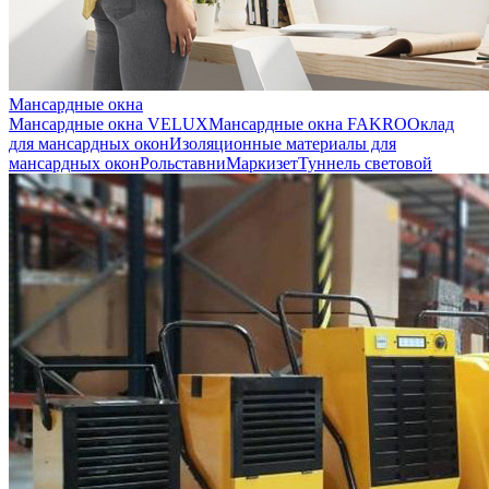
Мансардные окна
Мансардные окна VELUX
Мансардные окна FAKRO
Оклад
для мансардных окон
Изоляционные материалы для
мансардных окон
Рольставни
Маркизет
Туннель световой