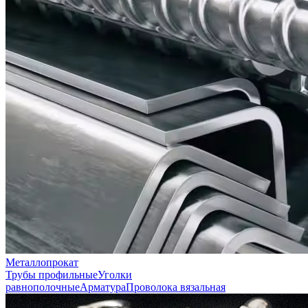
Металлопрокат
Трубы профильные
Уголки
равнополочные
Арматура
Проволока вязальная