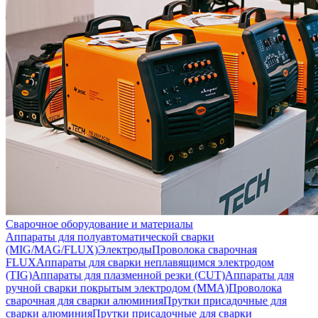
Сварочное оборудование и материалы
Аппараты для полуавтоматической сварки
(MIG/MAG/FLUX)
Электроды
Проволока сварочная
FLUX
Аппараты для сварки неплавящимся электродом
(TIG)
Аппараты для плазменной резки (CUT)
Аппараты для
ручной сварки покрытым электродом (MMA)
Проволока
сварочная для сварки алюминия
Прутки присадочные для
сварки алюминия
Прутки присадочные для сварки