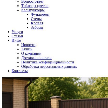
Вопрос-ответ
Таблицы цветов
Калькуляторы
Фундамент
Стены
Кровля
Заборы
Услуги
Статьи
Инфо
Новости
Акции
О компании
Доставка и оплата
Политика конфиденциальности
Обработка персональных данных
Контакты