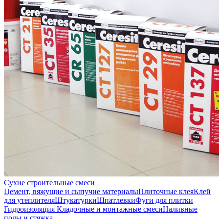
Сухие строительные смеси
Цемент, вяжущие и сыпучие материалы
Плиточные клея
Клей
для утеплителя
Штукатурки
Шпатлевки
Фуги для плитки
Гидроизоляция
Кладочные и монтажные смеси
Наливные
полы и стяжка