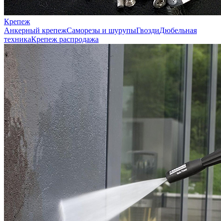
Крепеж
Анкерный крепеж
Саморезы и шурупы
Гвозди
Дюбельная
техника
Крепеж распродажа