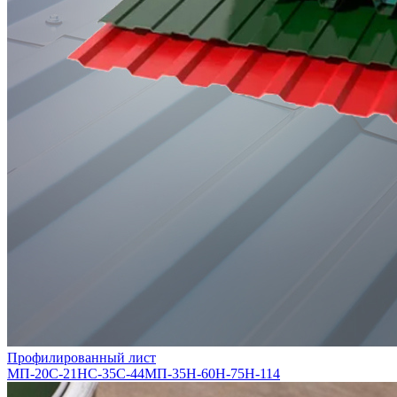
Профилированный лист
МП-20
С-21
НС-35
С-44
МП-35
Н-60
Н-75
Н-114