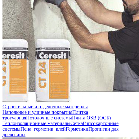
Строительные и отделочные материалы
Напольные и уличные покрытия
Плитка
тротуарная
Потолочные системы
Плита OSB (ОСБ)
Теплоизоляционные материалы
Сетка
Гипсокартонные
системы
Пена, герметик, клей
Герметики
Пропитки для
древесины