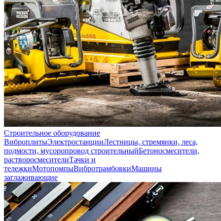
Строительное оборудование
Виброплиты
Электростанции
Лестницы, стремянки, леса,
подмости, мусоропровод строительный
Бетоносмесители,
растворосмесители
Тачки и
тележки
Мотопомпы
Вибротрамбовки
Машины
заглаживающие