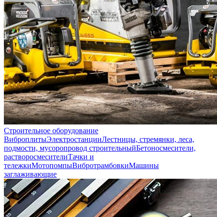
Строительное оборудование
Виброплиты
Электростанции
Лестницы, стремянки, леса,
подмости, мусоропровод строительный
Бетоносмесители,
растворосмесители
Тачки и
тележки
Мотопомпы
Вибротрамбовки
Машины
заглаживающие