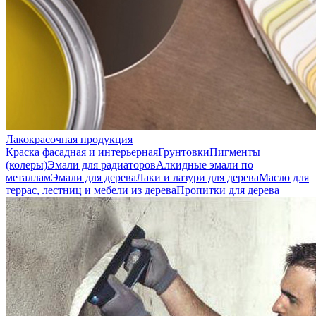
Лакокрасочная продукция
Краска фасадная и интерьерная
Грунтовки
Пигменты
(колеры)
Эмали для радиаторов
Алкидные эмали по
металлам
Эмали для дерева
Лаки и лазури для дерева
Масло для
террас, лестниц и мебели из дерева
Пропитки для дерева