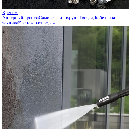
Крепеж
Анкерный крепеж
Саморезы и шурупы
Гвозди
Дюбельная
техника
Крепеж распродажа