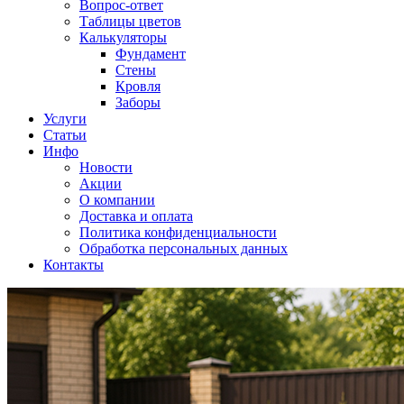
Вопрос-ответ
Таблицы цветов
Калькуляторы
Фундамент
Стены
Кровля
Заборы
Услуги
Статьи
Инфо
Новости
Акции
О компании
Доставка и оплата
Политика конфиденциальности
Обработка персональных данных
Контакты