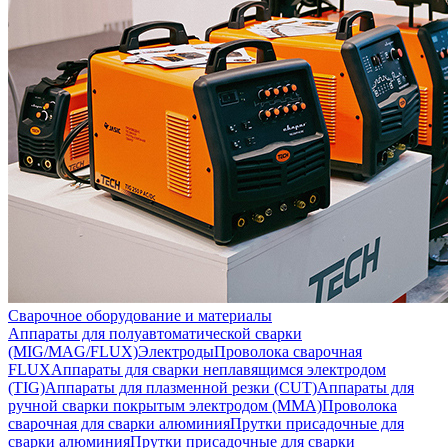
Сварочное оборудование и материалы
Аппараты для полуавтоматической сварки
(MIG/MAG/FLUX)
Электроды
Проволока сварочная
FLUX
Аппараты для сварки неплавящимся электродом
(TIG)
Аппараты для плазменной резки (CUT)
Аппараты для
ручной сварки покрытым электродом (MMA)
Проволока
сварочная для сварки алюминия
Прутки присадочные для
сварки алюминия
Прутки присадочные для сварки