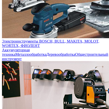
Электроинструменты BOSCH, BULL, MAKITA, MOLOT,
WORTEX, ФИОЛЕНТ
Аккумуляторная
техника
Металлообработка
Деревообработка
Общестроительный
инструмент