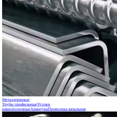
Металлопрокат
Трубы профильные
Уголки
равнополочные
Арматура
Проволока вязальная