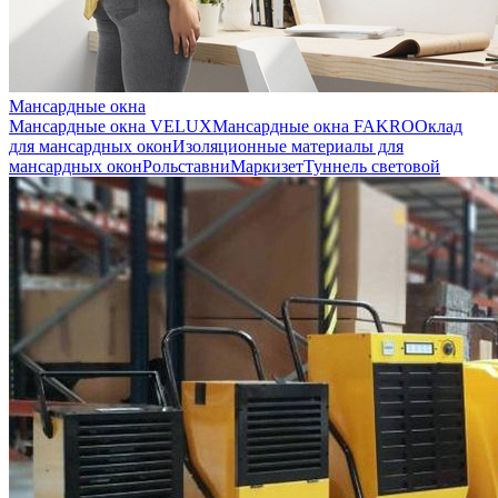
Мансардные окна
Мансардные окна VELUX
Мансардные окна FAKRO
Оклад
для мансардных окон
Изоляционные материалы для
мансардных окон
Рольставни
Маркизет
Туннель световой