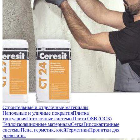
Строительные и отделочные материалы
Напольные и уличные покрытия
Плитка
тротуарная
Потолочные системы
Плита OSB (ОСБ)
Теплоизоляционные материалы
Сетка
Гипсокартонные
системы
Пена, герметик, клей
Герметики
Пропитки для
древесины