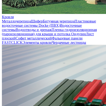
Кровля
Металлочерепица
Шифер
Битумная черепица
Пластиковые
водосточные системы Docke (ПВХ)
Водосточные
системы
Водоотводы и дренаж
Пленка гидроизоляционная
(пароизоляционная) для крыши и потолка
Ондулин
Лист
плоский
Софит металлический
Фальцевые панели
FASTCLICK
Элементы кровли
Чердачные лестницы