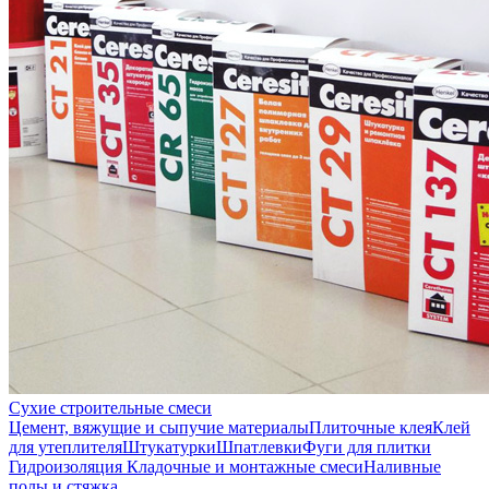
Сухие строительные смеси
Цемент, вяжущие и сыпучие материалы
Плиточные клея
Клей
для утеплителя
Штукатурки
Шпатлевки
Фуги для плитки
Гидроизоляция
Кладочные и монтажные смеси
Наливные
полы и стяжка