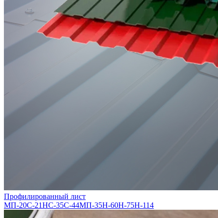
Профилированный лист
МП-20
С-21
НС-35
С-44
МП-35
Н-60
Н-75
Н-114