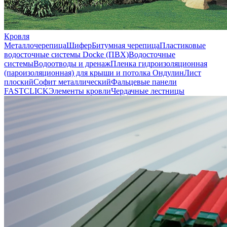
Кровля
Металлочерепица
Шифер
Битумная черепица
Пластиковые
водосточные системы Docke (ПВХ)
Водосточные
системы
Водоотводы и дренаж
Пленка гидроизоляционная
(пароизоляционная) для крыши и потолка
Ондулин
Лист
плоский
Софит металлический
Фальцевые панели
FASTCLICK
Элементы кровли
Чердачные лестницы