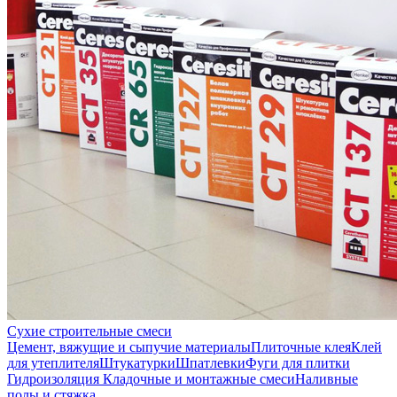
Сухие строительные смеси
Цемент, вяжущие и сыпучие материалы
Плиточные клея
Клей
для утеплителя
Штукатурки
Шпатлевки
Фуги для плитки
Гидроизоляция
Кладочные и монтажные смеси
Наливные
полы и стяжка