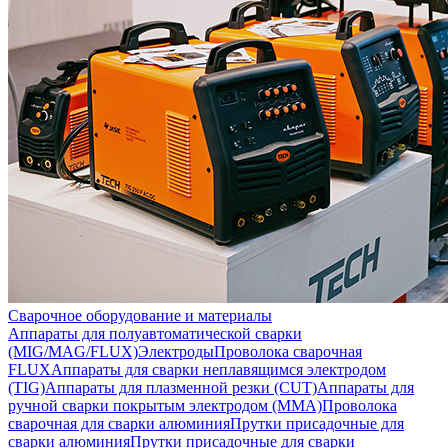
Сварочное оборудование и материалы
Аппараты для полуавтоматической сварки
(MIG/MAG/FLUX)
Электроды
Проволока сварочная
FLUX
Аппараты для сварки неплавящимся электродом
(TIG)
Аппараты для плазменной резки (CUT)
Аппараты для
ручной сварки покрытым электродом (MMA)
Проволока
сварочная для сварки алюминия
Прутки присадочные для
сварки алюминия
Прутки присадочные для сварки