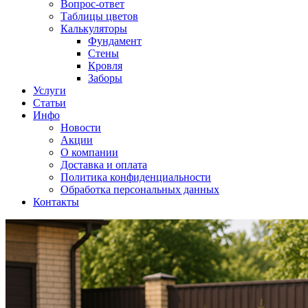
Вопрос-ответ
Таблицы цветов
Калькуляторы
Фундамент
Стены
Кровля
Заборы
Услуги
Статьи
Инфо
Новости
Акции
О компании
Доставка и оплата
Политика конфиденциальности
Обработка персональных данных
Контакты