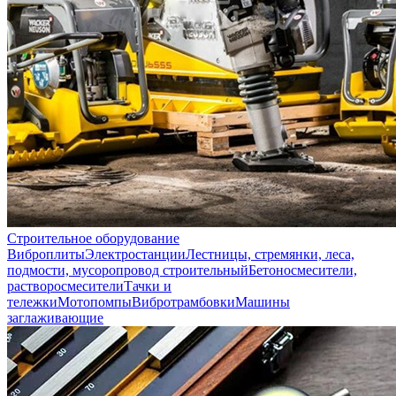
Строительное оборудование
Виброплиты
Электростанции
Лестницы, стремянки, леса,
подмости, мусоропровод строительный
Бетоносмесители,
растворосмесители
Тачки и
тележки
Мотопомпы
Вибротрамбовки
Машины
заглаживающие