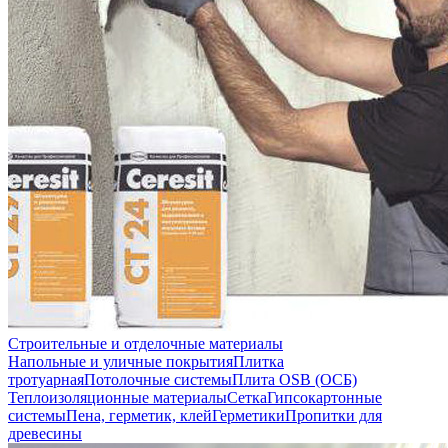
Строительные и отделочные материалы
Напольные и уличные покрытия
Плитка
тротуарная
Потолочные системы
Плита OSB (ОСБ)
Теплоизоляционные материалы
Сетка
Гипсокартонные
системы
Пена, герметик, клей
Герметики
Пропитки для
древесины