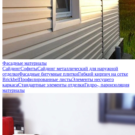
Фасадные материалы
Сайдинг
Софиты
Сайдинг металлический для наружной
отделки
Фасадные битумные плитки
Гибкий кирпич на сетке
Brickbel
Профилированные листы
Элементы несущего
каркаса
Стандартные элементы отделки
Гидро-, пароизоляция
материалы