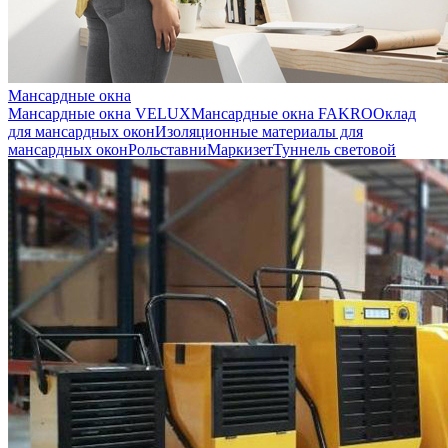
Мансардные окна
Мансардные окна VELUX
Мансардные окна FAKRO
Оклад
для мансардных окон
Изоляционные материалы для
мансардных окон
Рольставни
Маркизет
Туннель световой