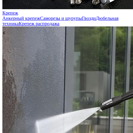
Крепеж
Анкерный крепеж
Саморезы и шурупы
Гвозди
Дюбельная
техника
Крепеж распродажа