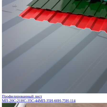
Профилированный лист
МП-20
С-21
НС-35
С-44
МП-35
Н-60
Н-75
Н-114