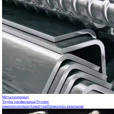
Металлопрокат
Трубы профильные
Уголки
равнополочные
Арматура
Проволока вязальная