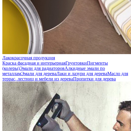
Лакокрасочная продукция
Краска фасадная и интерьерная
Грунтовки
Пигменты
(колеры)
Эмали для радиаторов
Алкидные эмали по
металлам
Эмали для дерева
Лаки и лазури для дерева
Масло для
террас, лестниц и мебели из дерева
Пропитки для дерева