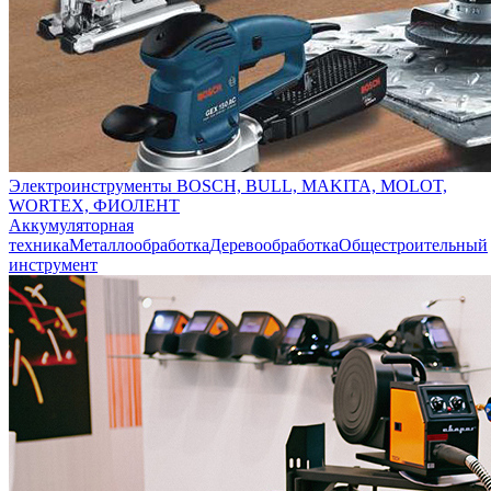
Электроинструменты BOSCH, BULL, MAKITA, MOLOT,
WORTEX, ФИОЛЕНТ
Аккумуляторная
техника
Металлообработка
Деревообработка
Общестроительный
инструмент